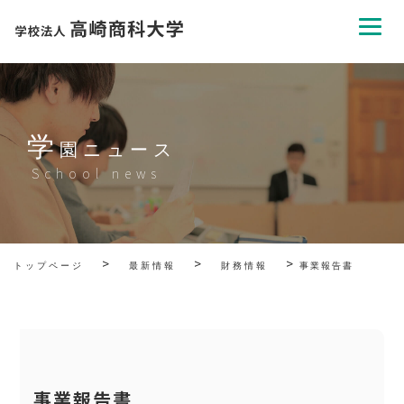
学
園ニュース
School news
>
>
>
トップページ
最新情報
財務情報
事業報告書
事業報告書