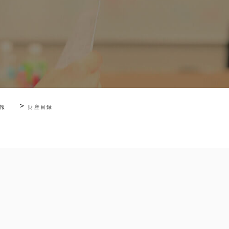
>
報
財産目録