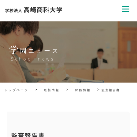
学
園ニュース
School news
>
>
>
トップページ
最新情報
財務情報
監査報告書
監査報告書