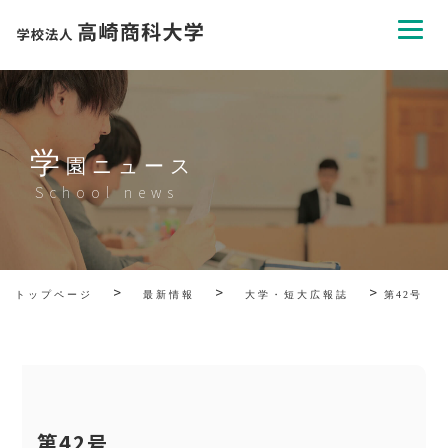
学
園ニュース
School news
>
>
>
トップページ
最新情報
大学・短大広報誌
第42号
第42号