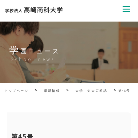
学
園ニュース
School news
>
>
>
トップページ
最新情報
大学・短大広報誌
第45号
第45号