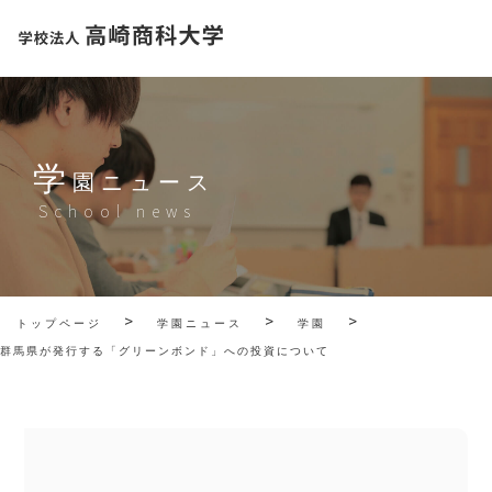
学
園ニュース
School news
>
>
>
トップページ
学園ニュース
学園
群馬県が発行する「グリーンボンド」への投資について