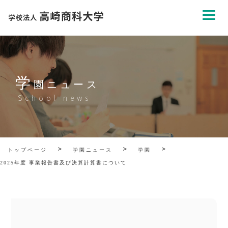
学
園ニュース
School news
>
>
>
トップページ
学園ニュース
学園
2025年度 事業報告書及び決算計算書について